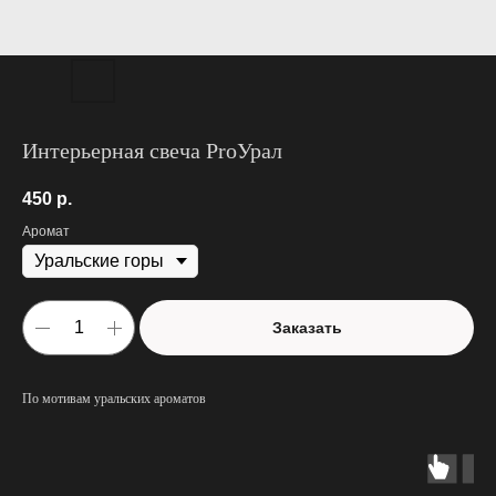
Интерьерная свеча ProУрал
450
р.
Аромат
Заказать
По мотивам уральских ароматов